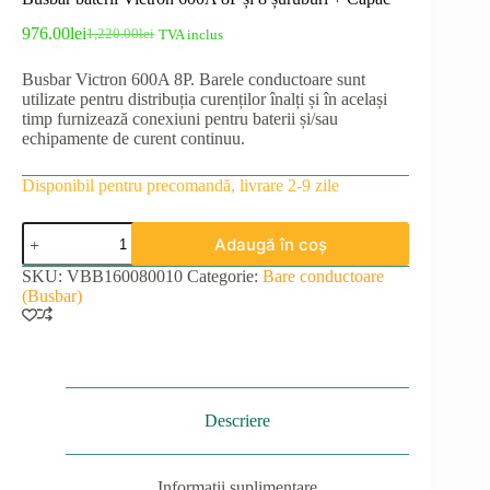
976.00
lei
1,220.00
lei
TVA inclus
Prețul
Prețul
inițial
curent
Busbar Victron 600A 8P. Barele conductoare sunt
a
este:
utilizate pentru distribuția curenților înalți și în același
fost:
976.00lei.
timp furnizează conexiuni pentru baterii și/sau
1,220.00lei.
echipamente de curent continuu.
Disponibil pentru precomandă, livrare 2-9 zile
Cantitate
Adaugă în coș
Busbar
baterii
SKU:
VBB160080010
Categorie:
Bare conductoare
Victron
(Busbar)
600A
8P
și
8
șuruburi
+
Capac
Descriere
Informații suplimentare