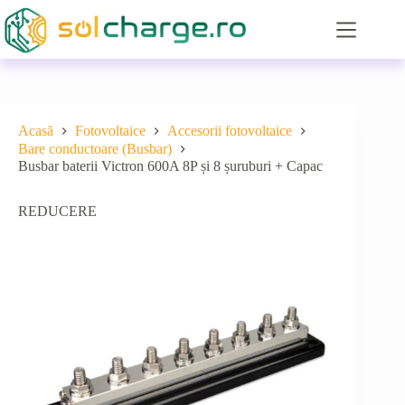
Sari
la
conținut
Acasă
Fotovoltaice
Accesorii fotovoltaice
Bare conductoare (Busbar)
Busbar baterii Victron 600A 8P și 8 șuruburi + Capac
REDUCERE