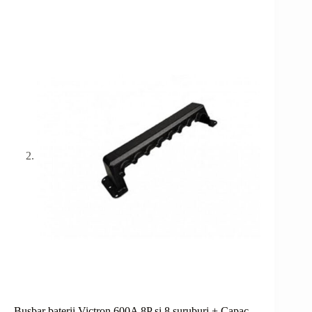
Busbar baterii Victron 600A 8P și 8 șuruburi + Capac