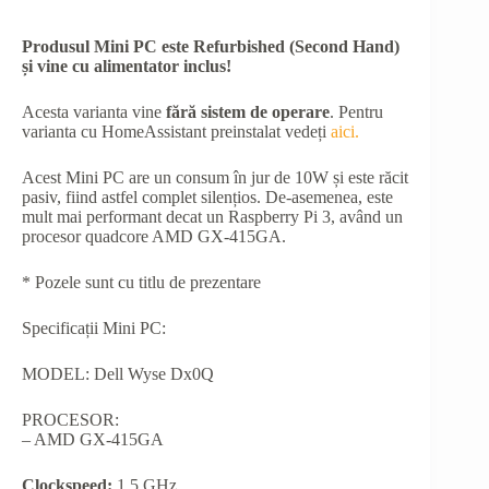
Produsul Mini PC este Refurbished (Second Hand)
și vine cu alimentator inclus!
Acesta varianta vine
fără sistem de operare
. Pentru
varianta cu HomeAssistant preinstalat vedeți
aici.
Acest Mini PC are un consum în jur de 10W și este răcit
pasiv, fiind astfel complet silențios. De-asemenea, este
mult mai performant decat un Raspberry Pi 3, având un
procesor quadcore AMD GX-415GA.
* Pozele sunt cu titlu de prezentare
Specificații Mini PC:
MODEL: Dell Wyse Dx0Q
PROCESOR:
– AMD GX-415GA
Clockspeed:
1.5 GHz