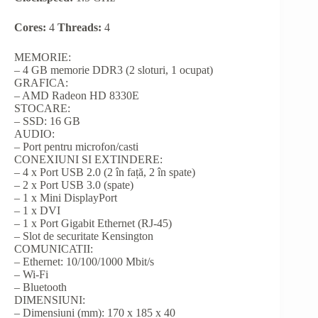
Cores:
4
Threads:
4
MEMORIE:
– 4 GB memorie DDR3 (2 sloturi, 1 ocupat)
GRAFICA:
–
AMD Radeon HD 8330E
STOCARE:
– SSD: 16 GB
AUDIO:
– Port pentru microfon/casti
CONEXIUNI SI EXTINDERE:
– 4 x Port USB 2.0 (2 în față, 2 în spate)
– 2 x Port USB 3.0 (spate)
– 1 x Mini DisplayPort
– 1 x DVI
– 1 x Port Gigabit Ethernet (RJ-45)
– Slot de securitate Kensington
COMUNICATII:
– Ethernet: 10/100/1000 Mbit/s
– Wi-Fi
– Bluetooth
DIMENSIUNI:
– Dimensiuni (mm): 170 x 185 x 40