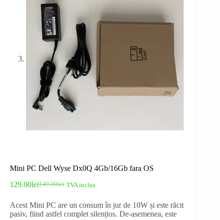
Mini PC Dell Wyse Dx0Q 4Gb/16Gb fara OS
129.00
lei
149.00
lei
TVA inclus
Prețul
Prețul
inițial
curent
Acest Mini PC are un consum în jur de 10W și este răcit
a
este:
pasiv, fiind astfel complet silențios. De-asemenea, este
fost:
129.00lei.