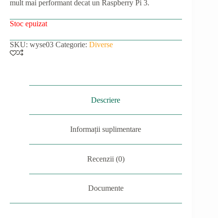
mult mai performant decat un Raspberry Pi 3.
149.00lei.
Stoc epuizat
SKU:
wyse03
Categorie:
Diverse
Descriere
Informații suplimentare
Recenzii (0)
Documente