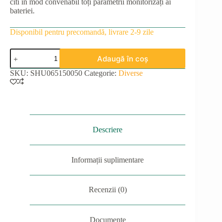
citi în mod convenabil toți parametrii monitorizați ai
bateriei.
Disponibil pentru precomandă, livrare 2-9 zile
Cantitate
Adaugă în coș
Șunt
Victron
SKU:
SHU065150050
Categorie:
Diverse
SmartShunt
500A/50mV
IP65
Descriere
Informații suplimentare
Recenzii (0)
Documente