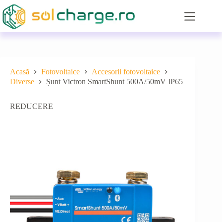
Sari
la
conținut
Acasă
Fotovoltaice
Accesorii fotovoltaice
Diverse
Șunt Victron SmartShunt 500A/50mV IP65
REDUCERE