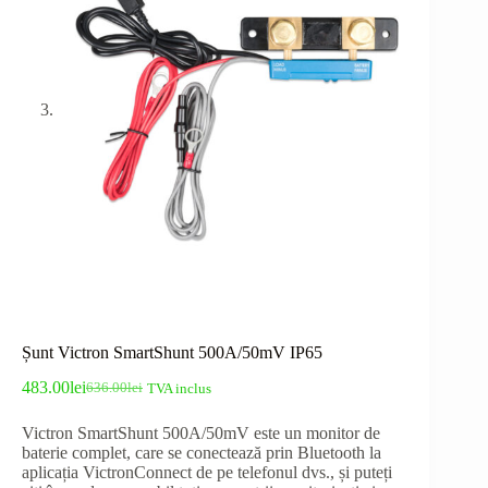
Șunt Victron SmartShunt 500A/50mV IP65
483.00
lei
636.00
lei
TVA inclus
Prețul
Prețul
inițial
curent
Victron SmartShunt 500A/50mV este un monitor de
a
este:
baterie complet, care se conectează prin Bluetooth la
fost:
483.00lei.
aplicația VictronConnect de pe telefonul dvs., și puteți
636.00lei.