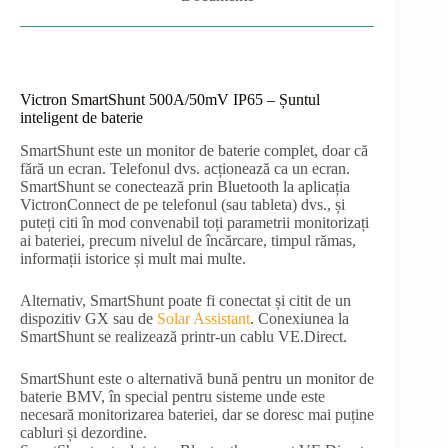
Victron SmartShunt 500A/50mV IP65 – Șuntul
inteligent de baterie
SmartShunt este un monitor de baterie complet, doar că
fără un ecran. Telefonul dvs. acționează ca un ecran.
SmartShunt se conectează prin Bluetooth la aplicația
VictronConnect de pe telefonul (sau tableta) dvs., și
puteți citi în mod convenabil toți parametrii monitorizați
ai bateriei, precum nivelul de încărcare, timpul rămas,
informații istorice și mult mai multe.
Alternativ, SmartShunt poate fi conectat și citit de un
dispozitiv GX sau de
Solar Assistant
. Conexiunea la
SmartShunt se realizează printr-un cablu VE.Direct.
SmartShunt este o alternativă bună pentru un monitor de
baterie BMV, în special pentru sisteme unde este
necesară monitorizarea bateriei, dar se doresc mai puține
cabluri și dezordine.