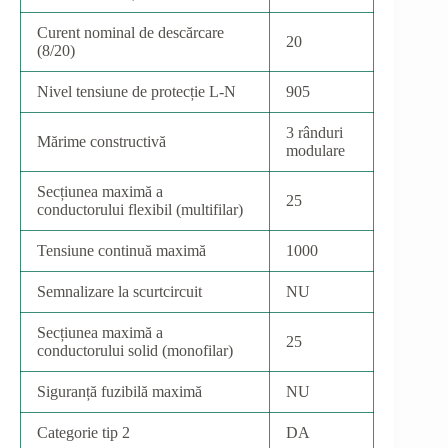
Curent nominal de descărcare
20
(8/20)
Nivel tensiune de protecție L-N
905
3 rânduri
Mărime constructivă
modulare
Secțiunea maximă a
25
conductorului flexibil (multifilar)
Tensiune continuă maximă
1000
Semnalizare la scurtcircuit
NU
Secțiunea maximă a
25
conductorului solid (monofilar)
Siguranță fuzibilă maximă
NU
Categorie tip 2
DA