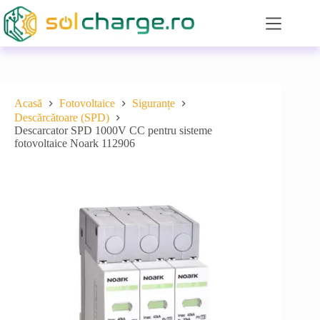
Sari
la
conținut
Acasă
Fotovoltaice
Siguranțe
Descărcătoare (SPD)
Descarcator SPD 1000V CC pentru sisteme
fotovoltaice Noark 112906