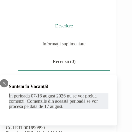
1P
M8
Gr.00
cu
prindere
Descriere
pe
placa
de
Informații suplimentare
montaj
Recenzii (0)
Documente
Suntem în Vacanță!
În perioada 07-16 august 2026 nu se vor prelua
comenzi. Comenzile din această perioadă se vor
procesa pe data de 17 august.
Separator MPR orizontal Eti 1P M8 Gr.00 cu
prindere pe placa de montaj
Cod ETI:001690890