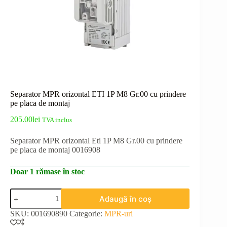
Separator MPR orizontal ETI 1P M8 Gr.00 cu prindere
pe placa de montaj
205.00
lei
TVA inclus
Separator MPR orizontal Eti 1P M8 Gr.00 cu prindere
pe placa de montaj 0016908
Doar 1 rămase în stoc
Cantitate
Adaugă în coș
Separator
MPR
SKU:
001690890
Categorie:
MPR-uri
orizontal
ETI