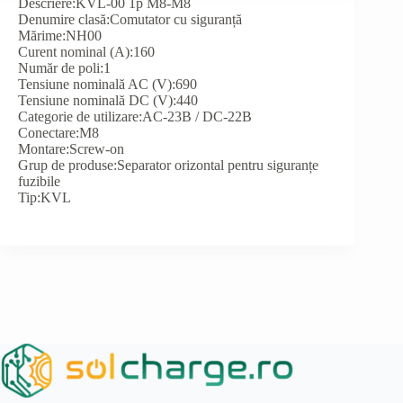
Descriere:KVL-00 1p M8-M8
Denumire clasă:Comutator cu siguranță
Mărime:NH00
Curent nominal (A):160
Număr de poli:1
Tensiune nominală AC (V):690
Tensiune nominală DC (V):440
Categorie de utilizare:AC-23B / DC-22B
Conectare:M8
Montare:Screw-on
Grup de produse:Separator orizontal pentru siguranțe
fuzibile
Tip:KVL