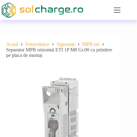
Sari
la
conținut
Acasă
Fotovoltaice
Siguranțe
MPR-uri
Separator MPR orizontal ETI 1P M8 Gr.00 cu prindere
pe placa de montaj