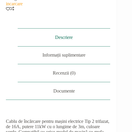
încărcare
incarcare
mașini
electrice
11kW
AMPEVO
Descriere
Informații suplimentare
Recenzii (0)
Documente
Cablu de încărcare pentru mașini electrice Tip 2 trifazat,
de 16A, putere 11kW cu o lungime de 3m, culoare
verde. Compatibil cu orice model de mașină cu mufa