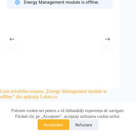
Cum rezolvăm eroarea „Energy Management module is
Conectar
offline” din aplicația Lektri.co
0
10/06/2026
2 minute
Folosim cookie-uri pentru a vă îmbunătăți experiența de navigare.
Făcând clic pe „Acceptare”, acceptați utilizarea cookie-urilor.
Acceptare
Refuzare
În perioada 07-16 august 2026 nu se vor prelua comenzi. Comenzile
din această perioadă se vor procesa pe data de 17 august.