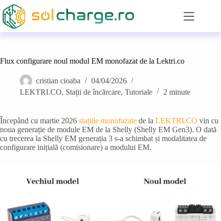
Sari
la
conținut
Flux configurare noul modul EM monofazat de la Lektri.co
cristian cioaba
04/04/2026
LEKTRI.CO
,
Stații de încărcare
,
Tutoriale
2 minute
Începând cu martie 2026
stațiile monofazate
de la
LEKTRI.CO
vin cu
noua generație de module EM de la Shelly (Shelly EM Gen3). O dată
cu trecerea la Shelly EM generația 3 s-a schimbat și modalitatea de
configurare inițială (comisionare) a modului EM.