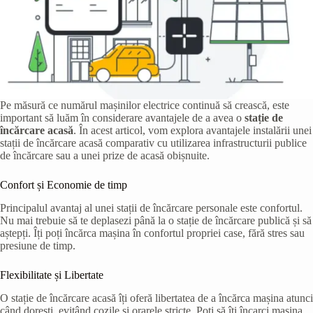
Pe măsură ce numărul mașinilor electrice continuă să crească, este
important să luăm în considerare avantajele de a avea o
stație de
încărcare acasă
. În acest articol, vom explora avantajele instalării unei
stații de încărcare acasă comparativ cu utilizarea infrastructurii publice
de încărcare sau a unei prize de acasă obișnuite.
Confort și Economie de timp
Principalul avantaj al unei stații de încărcare personale este confortul.
Nu mai trebuie să te deplasezi până la o stație de încărcare publică și să
aștepți. Îți poți încărca mașina în confortul propriei case, fără stres sau
presiune de timp.
Flexibilitate și Libertate
O stație de încărcare acasă îți oferă libertatea de a încărca mașina atunci
când dorești, evitând cozile și orarele stricte. Poți să îți încarci mașina