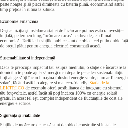
peste noapte și să pleci dimineața cu bateria plină, economisind astfel
timp prețios în rutina ta zilnică.
Economie Financiară
Deși achiziția și instalarea stației de încărcare pot necesita o investiție
inițială, pe termen lung, încărcarea acasă se dovedește a fi mai
economică. Tarifele la stațiile publice sunt de obicei cel puțin duble față
de prețul plătit pentru energia electrică consumată acasă.
Sustenabilitate și independență
Dacă te preocupă impactul tău asupra mediului, o stație de încărcare la
domiciliu te poate ajuta să mergi mai departe pe calea sustenabilității.
Poți alege să îți încarci mașina folosind energie verde, cum ar fi energia
solară, făcând astfel o alegere și mai eco-friendly.
Stația de la
LEKTRI.CO
de exemplu oferă posibilitatea de integrare cu sistemul
tău fotovoltaic, astfel încât să poți încărca 100% cu energie solară
gratis. În acest fel ești complet independent de fluctuațiile de cost ale
energiei electrice.
Siguranță și Fiabilitate
Stațiile de încărcare de acasă sunt de obicei construite și instalate