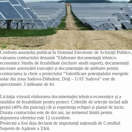
Conform anunțului publicat în Sistemul Electronic de Achiziții Publice,
valoarea contractului denumit “Elaborare documentații tehnico-
economice Studiu de fezabilitate (inclusiv studii suport), documentații
necesare autorizării execuției și documentație de atribuire pentru
contractarea la cheie a proiectului “Valorificare potențialului energetic
solar din zona Sadova-Dăbuleni, Dolj – UAT Sadova” este de
aproximativ 3 milioane de lei.
Licitația vizează elaborarea documentației tehnico-economice și a
studiilor de fezabilitate pentru proiect. Criteriile de selecție includ atât
prețul (40% din punctaj) cât și experiența echipei și planul de lucru.
Durata contractului este de doi ani, iar termenul limită pentru
depunerea ofertelor este 12 octombrie.
Proiectul a fost deja declarat de importanță națională de Consiliul
Suprem de Apărare a Țării.