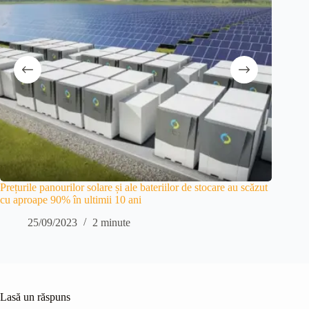
Prețurile panourilor solare și ale bateriilor de stocare au scăzut
Exportur
cu aproape 90% în ultimii 10 ani
record
25/09/2023
2 minute
1
Lasă un răspuns