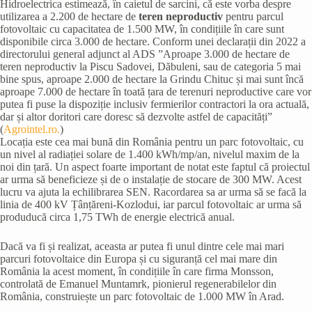
Hidroelectrica estimează, în caietul de sarcini, că este vorba despre
utilizarea a 2.200 de hectare de
teren neproductiv
pentru parcul
fotovoltaic cu capacitatea de 1.500 MW, în condițiile în care sunt
disponibile circa 3.000 de hectare. Conform unei declarații din 2022 a
directorului general adjunct al ADS ”Aproape 3.000 de hectare de
teren neproductiv la Piscu Sadovei, Dăbuleni, sau de categoria 5 mai
bine spus, aproape 2.000 de hectare la Grindu Chituc și mai sunt încă
aproape 7.000 de hectare în toată țara de terenuri neproductive care vor
putea fi puse la dispoziție inclusiv fermierilor contractori la ora actuală,
dar și altor doritori care doresc să dezvolte astfel de capacități”
(
Agrointel.ro.
)
Locația este cea mai bună din România pentru un parc fotovoltaic, cu
un nivel al radiației solare de 1.400 kWh/mp/an, nivelul maxim de la
noi din țară. Un aspect foarte important de notat este faptul că proiectul
ar urma să beneficieze și de o instalație de stocare de 300 MW. Acest
lucru va ajuta la echilibrarea SEN. Racordarea sa ar urma să se facă la
linia de 400 kV Țânțăreni-Kozlodui, iar parcul fotovoltaic ar urma să
produducă circa 1,75 TWh de energie electrică anual.
Dacă va fi și realizat, aceasta ar putea fi unul dintre cele mai mari
parcuri fotovoltaice din Europa și cu siguranță cel mai mare din
România la acest moment, în condițiile în care firma Monsson,
controlată de Emanuel Muntamrk, pionierul regenerabilelor din
România, construiește un parc fotovoltaic de 1.000 MW în Arad.